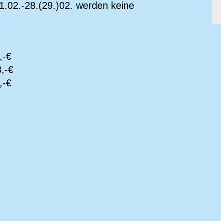
1.02.-28.(29.)02. werden keine
-€
,-€
-€
1
ze
0