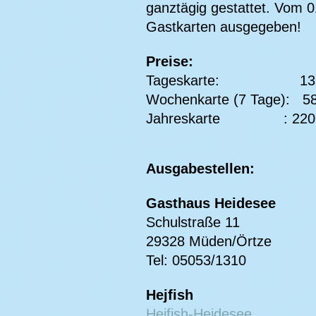
ganztägig gestattet. Vom 0
Gastkarten ausgegeben!
Preise:
Tageskarte: 13,
Wochenkarte (7 Tage): 58
Jahreskarte : 220,
Ausgabestellen:
Gasthaus Heidesee
Schulstraße 1
29328 Müden/Ört
Tel: 05053/131
H
ejfish
Hejfish-Heidesee